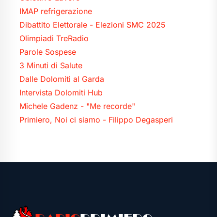
IMAP refrigerazione
Dibattito Elettorale - Elezioni SMC 2025
Olimpiadi TreRadio
Parole Sospese
3 Minuti di Salute
Dalle Dolomiti al Garda
Intervista Dolomiti Hub
Michele Gadenz - "Me recorde"
Primiero, Noi ci siamo - Filippo Degasperi