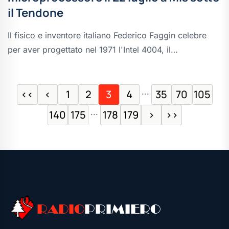
il Tendone
Il fisico e inventore italiano Federico Faggin celebre
per aver progettato nel 1971 l'Intel 4004, il…
...
<<
<
1
2
3
4
35
70
105
...
140
175
178
179
>
>>
RADIO
PRIMIERO