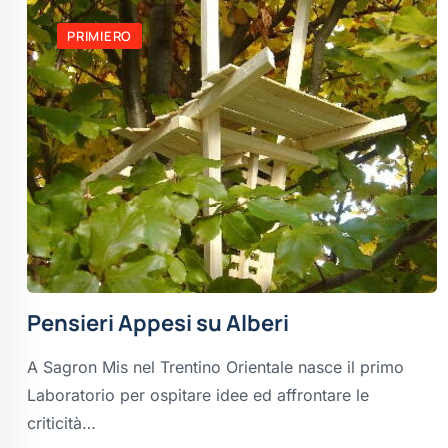
PRIMIERO
Pensieri Appesi su Alberi
A Sagron Mis nel Trentino Orientale nasce il primo
Laboratorio per ospitare idee ed affrontare le
criticità…