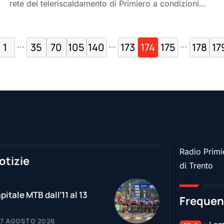
rete del teleriscaldamento di Primiero a condizioni…
...
...
...
1
35
70
105
140
173
174
175
178
17
Radio Primie
otizie
di Trento
pitale MTB dall’11 al 13
Frequen
07 AGOSTO 2026