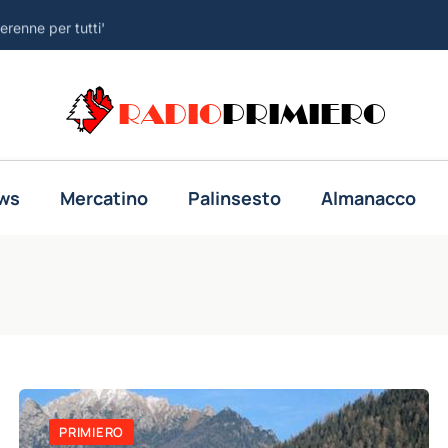
erenne per tutti'
anche le vittime di abusi
RADIO
PRIMIERO
nami dopo false accuse a Scalfaro
tiere o adotteremo misure'
rabia Saudita e Pakistan
ws
Mercatino
Palinsesto
Almanacco
le tra agosto e ottobre
risposta...
ti verdi e meno asfalto'
oni veloci, in gioco il futuro'
 in attesa dei dati Usa sul lavoro
PRIMIERO