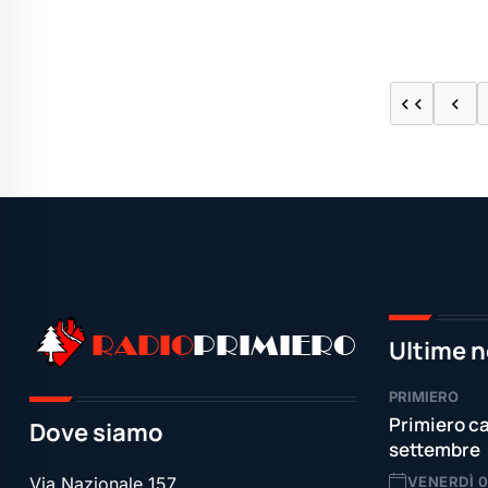
<<
<
RADIO
PRIMIERO
Ultime n
PRIMIERO
Primiero ca
Dove siamo
settembre
VENERDÌ 
Via Nazionale 157