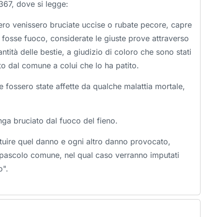
1367, dove si legge:
iero venissero bruciate uccise o rubate pecore, capre
 fosse fuoco, considerate le giuste prove attraverso
antità delle bestie, a giudizio di coloro che sono stati
o dal comune a colui che lo ha patito.
 fossero state affette da qualche malattia mortale,
ga bruciato dal fuoco del fieno.
ituire quel danno e ogni altro danno provocato,
un pascolo comune, nel qual caso verranno imputati
o".