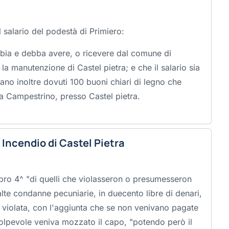
l salario del podestà di Primiero:
abbia e debba avere, o ricevere dal comune di
la manutenzione di Castel pietra; e che il salario sia
siano inoltre dovuti 100 buoni chiari di legno che
a Campestrino, presso Castel pietra.
 Incendio di Castel Pietra
ibro 4^ "
di quelli che violasseron o presumesseron
 alte condanne pecuniarie, in duecento libre di denari,
iolata, con l'aggiunta che se non venivano pagate
colpevole veniva mozzato il capo, "
potendo però il