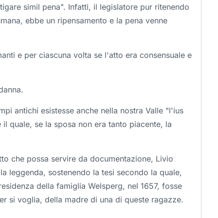
itigare simil pena
". Infatti, il legislatore pur ritenendo
tà umana, ebbe un ripensamento e la pena venne
nti e per ciascuna volta se l'atto era consensuale e
ndanna.
empi antichi esistesse anche nella nostra Valle "
l'ius
e il quale, se la sposa non era tanto piacente, la
itto che possa servire da documentazione, Livio
alla leggenda, sostenendo la tesi secondo la quale,
 residenza della famiglia Welsperg, nel 1657, fosse
er si voglia, della madre di una di queste ragazze.