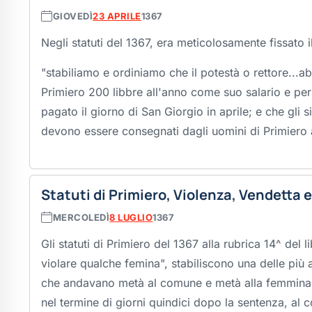
GIOVEDÌ
23 APRILE
1367
Negli statuti del 1367, era meticolosamente fissato i
"stabiliamo e ordiniamo che il potestà o rettore...
Primiero 200 libbre all'anno come suo salario e per 
pagato il giorno di San Giorgio in aprile; e che gli 
devono essere consegnati dagli uomini di Primiero 
Statuti di Primiero, Violenza, Vendetta e
MERCOLEDÌ
8 LUGLIO
1367
Gli statuti di Primiero del 1367 alla rubrica 14^ del l
violare qualche femina
", stabiliscono una delle più
che andavano metà al comune e metà alla femmina v
nel termine di giorni quindici dopo la sentenza, al 