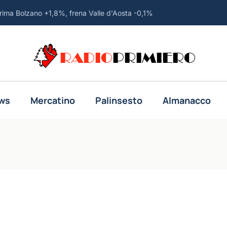
rima Bolzano +1,8%, frena Valle d'Aosta -0,1%
i: Bolzano prima per crescita, Valle d'Aosta frena
RADIO
PRIMIERO
ambino vicino alla capitale
rca una via d'uscita da guerra in Iran'
a e la Colombia, è un bolsonarista'
ws
Mercatino
Palinsesto
Almanacco
e, c'è la minaccia di droni nemici'
 ai minimi da un decennio
a Colombia e promette la 'Patria Milagro'
re il caso della vasca del Lincoln Memorial
one sbagliato al San Raffaele di Milano