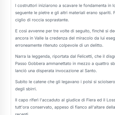
I costruttori iniziarono a scavare le fondamenta in 
seguente le pietre e gli altri materiali erano spariti
ciglio di roccia soprastante.
E così avvenne per tre volte di seguito, finché si dec
ancora in Valle la credenza del miracolo da lui ese
erroneamente ritenuto colpevole di un delitto.
Narra la leggenda, riportata dal Felicetti, che il di
Passo Gobbera ammanettato in mezzo a quattro sbirri
lanciò una disperata invocazione al Santo.
Subito le catene che gli legavano i polsi si sciols
degli sbirri.
Il capo riferì l'accaduto al giudice di Fiera ed il Lo
tutt'ora conservato, appeso di fianco all'altare dell
recenti.