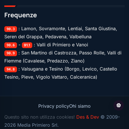
Frequenze
: Lamon, Sovramonte, Lentiai, Santa Giustina,
90.3
Seren del Grappa, Pedavena, Valbelluna
-
: Valli di Primiero e Vanoi
91.1
90.6
: San Martino di Castrozza, Passo Rolle, Valli di
90.9
Fiemme (Cavalese, Predazzo, Ziano)
: Valsugana e Tesino (Borgo, Levico, Castello
94.8
Tesino, Pieve, Vigolo Vattaro, Calceranica)
Privacy policy
Chi siamo
Questo sito non utilizza cookies!
Des & Dev
© 2009-
2026 Media Primiero Srl.