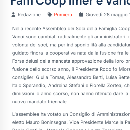
Fam Coop Imèr e Van
Redazione
Primiero
Giovedì 28 maggio
Nella recente Assemblea dei Soci della Famiglia Coop
Vanoi sono cambiati radicalmente gli amministratori, 
volontà dei soci, ma per indisponibilità alla candidatu
guidato finora la cooperativa nata dalla fusione fra le
Forse delusi della mancata approvazione della loro p
fusione dello scorso anno, il Presidente Rodolfo Mior
consiglieri Giulia Tomas, Alessandro Berti, Luisa Betteg
Italo Sperandio, Andreina Stefani e Fiorella Zortea, c
dimissioni lo anno scorso, non hanno ritenuto dare la 
nuovo mandato triennale.
L'assemblea ha votato un Consiglio di Amministrazio
eletto Mauro Boninsegna, Vice Presidente Marcella Pag