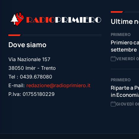
RADIO
PRIMIERO
Ultime n
PRIMIERO
Primiero ca
Dove siamo
settembre
VENERDÌ 
Via Nazionale 157
38050 Imèr - Trento
Tel : 0439.678080
PRIMIERO
E-mail:
redazione@radioprimiero.it
Riparte a P
P.Iva: 01755180229
in Econom
GIOVEDÌ 0