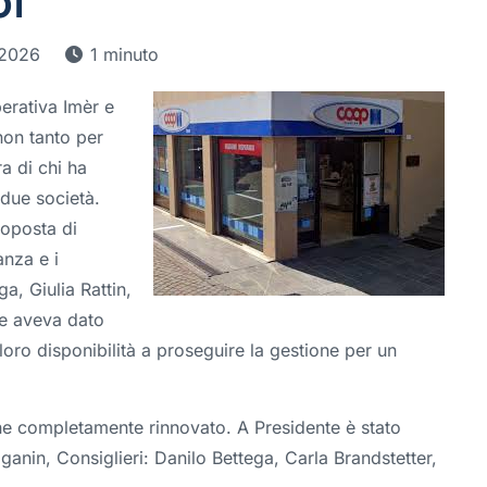
oi
 2026
1 minuto
erativa Imèr e
non tanto per
ra di chi ha
 due società.
roposta di
anza e i
a, Giulia Rattin,
he aveva dato
loro disponibilità a proseguire la gestione per un
ne completamente rinnovato. A Presidente è stato
anin, Consiglieri: Danilo Bettega, Carla Brandstetter,