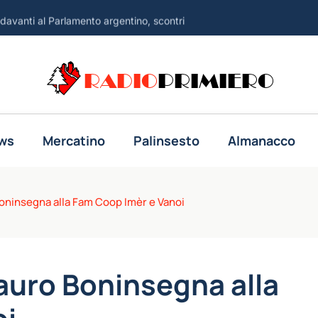
 davanti al Parlamento argentino, scontri
all sulla crisi a Ceuta
RADIO
PRIMIERO
, due morti e 13 feriti
o Breijo dopo anni tra carcere e domiciliari
oqui 'produttivi' tra Israele e Libano
ws
Mercatino
Palinsesto
Almanacco
nnuncio potrebbe avvenire presto'
cchi imminenti da nord e da sud'
ninsegna alla Fam Coop Imèr e Vanoi
li attacchi e poi li revoca'
ivo di raggiungere a nuoto Ceuta
uro Boninsegna alla
azione Nato con attacco limitato'