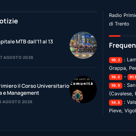
Radio Primie
otizie
di Trento
pitale MTB dall’11 al 13
Frequen
07 AGOSTO 2026
: Lam
90.3
Grappa, Pe
-
91.
90.6
: San
rimiero il Corso Universitario
90.9
ia e Management
(Cavalese, 
: Val
6 AGOSTO 2026
94.8
Pieve, Vigo