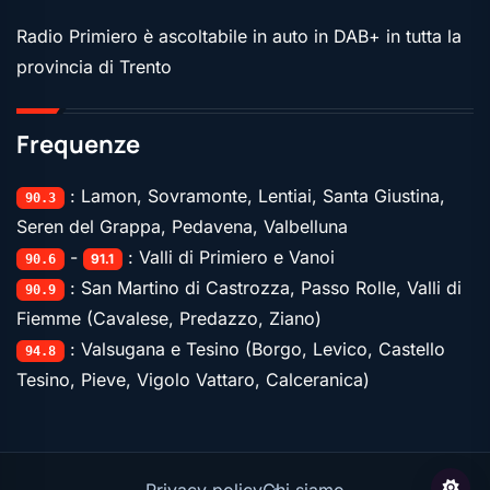
Radio Primiero è ascoltabile in auto in DAB+ in tutta la
provincia di Trento
Frequenze
: Lamon, Sovramonte, Lentiai, Santa Giustina,
90.3
Seren del Grappa, Pedavena, Valbelluna
-
: Valli di Primiero e Vanoi
91.1
90.6
: San Martino di Castrozza, Passo Rolle, Valli di
90.9
Fiemme (Cavalese, Predazzo, Ziano)
: Valsugana e Tesino (Borgo, Levico, Castello
94.8
Tesino, Pieve, Vigolo Vattaro, Calceranica)