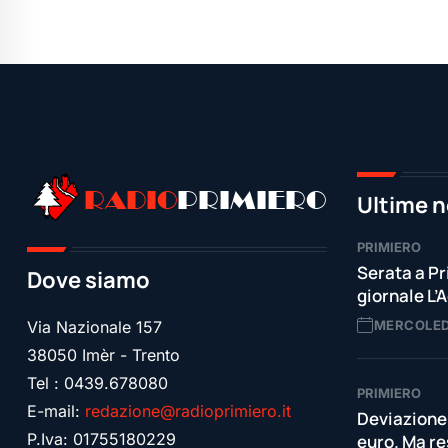
RADIO
PRIMIERO
Ultime n
PRIMIERO
Serata a Pr
Dove siamo
giornale L’
MERCOLED
Via Nazionale 157
38050 Imèr - Trento
Tel : 0439.678080
PRIMIERO
E-mail:
redazione@radioprimiero.it
Deviazione
P.Iva: 01755180229
euro. Ma re