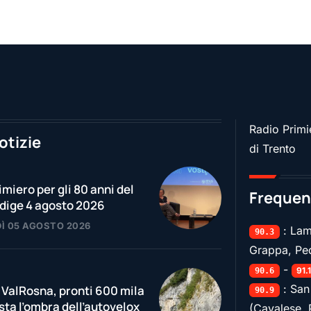
Radio Primie
otizie
di Trento
imiero per gli 80 anni del
Frequen
Adige 4 agosto 2026
Ì 05 AGOSTO 2026
: Lam
90.3
Grappa, Pe
-
91.
90.6
: San
 ValRosna, pronti 600 mila
90.9
sta l’ombra dell’autovelox
(Cavalese, 