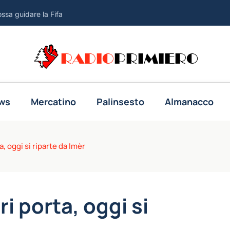
ssa guidare la Fifa
sul decreto giustizia, 191 sì
RADIO
PRIMIERO
o prima della pausa estiva
ta nel Golfo di Aden
sare intercettazioni nelle indagini
ws
Mercatino
Palinsesto
Almanacco
oriscono sempre più tardi
iarimenti dei pm per la Camera
a, oggi si riparte da Imèr
rrotti per gli eventi sul terreno'
acquisizione delle chat su Delmastro
ri porta, oggi si
izia con 165 sì, è legge