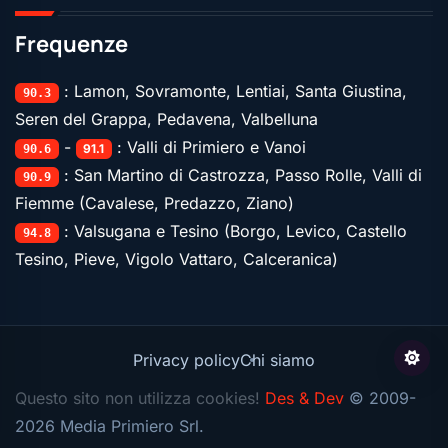
Frequenze
: Lamon, Sovramonte, Lentiai, Santa Giustina,
90.3
Seren del Grappa, Pedavena, Valbelluna
-
: Valli di Primiero e Vanoi
91.1
90.6
: San Martino di Castrozza, Passo Rolle, Valli di
90.9
Fiemme (Cavalese, Predazzo, Ziano)
: Valsugana e Tesino (Borgo, Levico, Castello
94.8
Tesino, Pieve, Vigolo Vattaro, Calceranica)
Privacy policy
Chi siamo
Questo sito non utilizza cookies!
Des & Dev
© 2009-
2026 Media Primiero Srl.