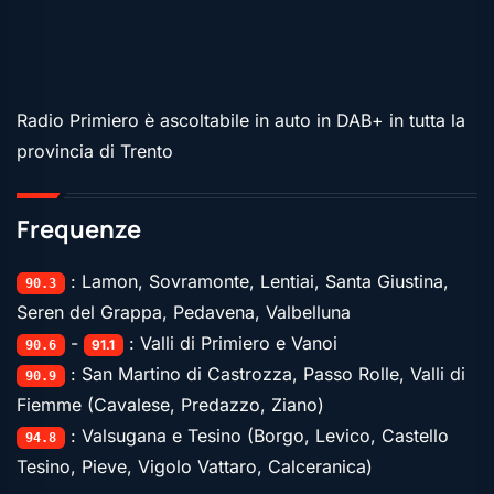
Radio Primiero è ascoltabile in auto in DAB+ in tutta la
provincia di Trento
Frequenze
: Lamon, Sovramonte, Lentiai, Santa Giustina,
90.3
Seren del Grappa, Pedavena, Valbelluna
-
: Valli di Primiero e Vanoi
91.1
90.6
: San Martino di Castrozza, Passo Rolle, Valli di
90.9
Fiemme (Cavalese, Predazzo, Ziano)
: Valsugana e Tesino (Borgo, Levico, Castello
94.8
Tesino, Pieve, Vigolo Vattaro, Calceranica)